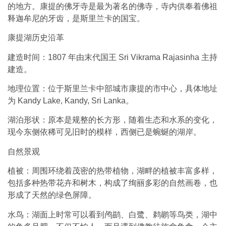
的地方。康提的佛牙寺是最为著名的佛寺，寺内供奉着佛祖
释迦牟尼的牙齿，是斯里兰卡的国宝。
康提湖历史沿革
建造时间：1807 年由末代国王 Sri Vikrama Rajasinha 主持
建造。
地理位置：位于斯里兰卡中部城市康提的市中心，具体地址
为 Kandy Lake, Kandy, Sri Lanka。
湖泊形状：原本是规整的长方形，随着生态和水系的变化，
现今东侧依稀可见旧时的模样，西侧已是蜿蜒的湖岸。
自然景观
植被：周围环绕着茂密的热带植物，湖畔的植被丰富多样，
包括多种热带花卉和树木，构成了绚丽多彩的自然画卷，也
形成了天然的绿色屏障。
水鸟：湖面上时常可以看到鸬鹚、白鹭、鹈鹕等鸟类，湖中