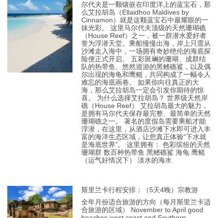
尔代夫是一颗镶嵌在印度洋上的蓝宝石，那
么艾拉胡岛（Ellaidhoo Maldives by
Cinnamon）就是这颗蓝宝石中最耀眼的一
抹光彩。 这里马尔代夫顶级的天然珊瑚礁
（House Reef）之一，被一群潜水爱好者
誉为浮潜天堂。乘船慢慢出海，岸上只需从
沙滩走入海中，一场拥有奇妙绝伦的海底探
险便正式开启。 五彩斑斓的珊瑚、成群结
队的热带鱼、悠然巡游的黑鳍礁鲨，以及偶
尔出现的海龟和鹰鳐，共同构成了一幅令人
难忘的海底画卷。 如果你向往真正的大
海，那么艾拉胡岛一定会引发你期待的惊
喜。 为什么选择艾拉胡岛？ 世界级天然岸
礁（House Reef） 艾拉胡岛最大的魅力，
是拥有马尔代夫保存最完整、最简单的天然
珊瑚礁之一。 著名的度假岛需要乘船才能
浮潜，在这里，从酒店沙滩下水即可进入丰
富的海洋生态区域，让您真正体验“下水就
是海底世界”。 这里拥有： 色彩缤纷的天然
珊瑚群 数百种热带鱼 黑鳍礁鲨 海龟 鹰鳐
（运气好情况下） 淡水的海水
斯里兰卡行程安排：（5天4晚）宗教游
全年月份适合旅游的方向（每月斯里兰卡适
合旅游的区域） November to April good
beaches west coast and Southern