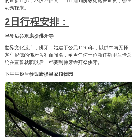
的鱼多且肥，不仅不怕人，而且遇到佛教徒施舍鱼食，会主
动聚拢来。
2
日行程安排：
早餐后参观
康提佛牙寺
世界文化遗产，佛牙寺始建于公元1595年，以供奉南无释
迦牟尼佛的佛牙舍利而闻名，至今任何一位新任斯里兰卡总
统在宣誓就职以后，都要到佛牙寺拜祭佛牙。
下午午餐后参观
康提皇家植物园