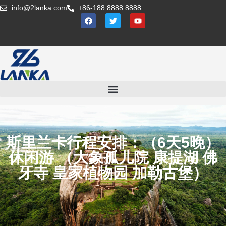
info@2lanka.com
+86-188 8888 8888
斯里兰卡行程安排：（6天5晚）
休闲游 （大象孤儿院 康提湖 佛
牙寺 皇家植物园 加勒古堡）