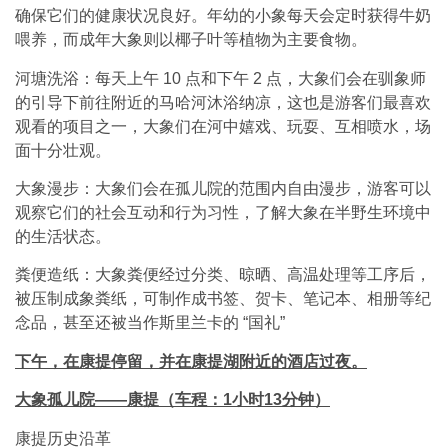
确保它们的健康状况良好。年幼的小象每天会定时获得牛奶
喂养，而成年大象则以椰子叶等植物为主要食物。
河塘洗浴：每天上午 10 点和下午 2 点，大象们会在驯象师
的引导下前往附近的马哈河沐浴纳凉，这也是游客们最喜欢
观看的项目之一，大象们在河中嬉戏、玩耍、互相喷水，场
面十分壮观。
大象漫步：大象们会在孤儿院的范围内自由漫步，游客可以
观察它们的社会互动和行为习性，了解大象在半野生环境中
的生活状态。
粪便造纸：大象粪便经过分类、晾晒、高温处理等工序后，
被压制成象粪纸，可制作成书签、贺卡、笔记本、相册等纪
念品，甚至还被当作斯里兰卡的 “国礼”
下午，在康提停留，并在康提湖附近的酒店过夜。
大象孤儿院——康提（车程：1小时13分钟）
康提历史沿革