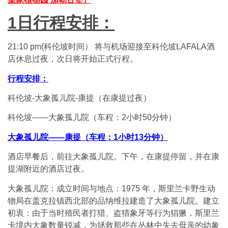
1
日行程安排：
21:10 pm(科伦坡时间） 将与机场迎接至科伦坡LAFALA酒
店休息过夜，次日将开始正式行程。
行程安排：
科伦坡-大象孤儿院-康提（在康提过夜）
科伦坡——大象孤儿院（车程：2小时50分钟）
大象孤儿院——康提（车程：1小时13分钟）
酒店早餐后，前往大象孤儿院。下午，在康提停留，并在康
提湖附近的酒店过夜。
大象孤儿院：成立时间与地点：1975 年，斯里兰卡野生动
物局在盖克拉镇西北部的品纳维拉建造了大象孤儿院。建立
初衷：由于当时殖民者打猎、盗猎象牙等行为猖獗，斯里兰
卡境内大象数量锐减，为拯救那些在丛林中失去母亲的幼象