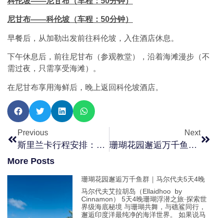
科伦坡——尼甘布（车程：50分钟）
尼甘布——科伦坡（车程：50分钟）
早餐后，从加勒出发前往科伦坡，入住酒店休息。
下午休息后，前往尼甘布（参观教堂），沿着海滩漫步（不
需过夜，只需享受海滩）。
在尼甘布享用海鲜后，晚上返回科伦坡酒店。
Previous
Next
斯里兰卡行程安排：（5天4晚）宗教游
珊瑚花园邂逅万千鱼群｜马尔代夫5天4晚
More Posts
珊瑚花园邂逅万千鱼群｜马尔代夫5天4晚
马尔代夫艾拉胡岛（Ellaidhoo by
Cinnamon） 5天4晚珊瑚浮潜之旅·探索世
界级海底秘境 与珊瑚共舞，与礁鲨同行，
邂逅印度洋最纯净的海洋世界。 如果说马