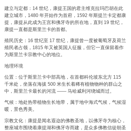
建立与定都：14 世纪，康提王国的君主维克拉玛巴胡在此
建立城市，1480 年开始作为首府，1592 年斯提兰卡定都康
提，康提从此成为王宫和佛牙寺的所在地，直到 19 世纪，
康提一直都是斯里兰卡的首都。
殖民历史：16 世纪至 17 世纪，康提曾一度被葡萄牙及荷兰
殖民者占领，1815 年又被英国人征服，但它一直保留着作
为斯里兰卡宗教中心的地位。
地理环境
位置：位于斯里兰卡中部高地，在首都科伦坡东北方 115
千米处，坐落在海拔 500 米生长着稀有植物物种的群山之
中，斯里兰卡最长的河流 —— 马哈威利河绕城而过。
气候：地处热带植物生长地带，属于地中海式气候，气候湿
暖，景色秀美。
宗教文化：康提是闻名遐迩的佛教圣地，以佛牙寺为核心，
整座城市围绕着康提湖和佛牙寺而建，是众多佛教信徒朝圣