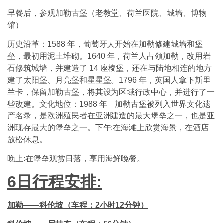
早餐后，参观加勒古堡（老教堂、荷兰医院、城墙、博物
馆）
历史沿革：1588 年，葡萄牙人开始在加勒修建城墙和堡
垒，最初用泥土堆砌。1640 年，荷兰人占领加勒，改用岩
石修筑城墙，并建造了 14 座棱堡，还在与陆地相连的地方
建了太阳堡、月亮堡和星星堡。1796 年，英国人拿下斯里
兰卡，保留加勒古堡，将其设为区域行政中心，并进行了一
些改建。文化地位：1988 年，加勒古堡被列入世界文化遗
产名录，是欧洲殖民者在亚洲建造的最大堡垒之一，也是亚
洲现存最大的堡垒之一。下午:在海滩上欣赏海景，在酒店
放松休息。
晚上:在堡垒观赏日落，享用海鲜晚餐。
6
日行程安排:
加勒——科伦坡（车程：2小时12分钟）