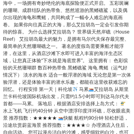
海中，一场拥有奇妙绝伦的海底探险便正式开启。 五彩斑斓
的珊瑚、成群结队的热带鱼、悠然巡游的黑鳍礁鲨，以及偶
尔出现的海龟和鹰鳐，共同构成了一幅令人难忘的海底画
卷。 如果你向往真正的大海，那么艾拉胡岛一定会引发你期
待的惊喜。 为什么选择艾拉胡岛？ 世界级天然岸礁（House
Reef） 艾拉胡岛最大的魅力，是拥有马尔代夫保存最完整、
最简单的天然珊瑚礁之一。 著名的度假岛需要乘船才能浮
潜，在这里，从酒店沙滩下水即可进入丰富的海洋生态区
域，让您真正体验“下水就是海底世界”。 这里拥有： 色彩缤
纷的天然珊瑚群 数百种热带鱼 黑鳍礁鲨 海龟 鹰鳐（运气好
情况下） 淡水的海水 适合一般浮潜的海域 无论您是第一次体
验浮潜，还是体验丰富的潜水乐趣，都能在这里收获难忘的
回忆。 行程安排 第一天｜科伦坡
马累
艾拉胡岛 从斯里
兰卡科伦坡国际机场出发，只需约1.5小时即可到达马尔代夫
首都——马累。 落地后，根据酒店安排选择上岛方式：
水上飞机 飞行约40分钟 从空中漂浮印度洋环礁，尽收眼底美
景 推荐指数：★★★★★
快艇 航程约90分钟 轻松舒适，
沿途欣赏蔚蓝海景 推荐指数：★★★★☆ 办理酒店入住后，
自由活动。 您可以漫步洁白的沙滩，感受细软的白沙，也可