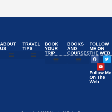
ABOUT
TRAVEL
BOOK
BOOKS
FOLLOW
US
TIPS
YOUR
AND
ME ON
TRIP
COURSES
THE WEB
Start Here
Booking Resources
Start Here
Booking Resources
Start Here
Booking Resources
Start Here
Booking Resources
Follow Me
On The
Web