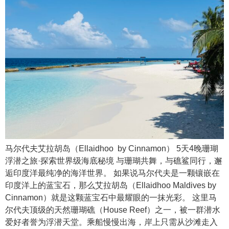
马尔代夫艾拉胡岛（Ellaidhoo by Cinnamon） 5天4晚珊瑚
浮潜之旅·探索世界级海底秘境 与珊瑚共舞，与礁鲨同行，邂
逅印度洋最纯净的海洋世界。 如果说马尔代夫是一颗镶嵌在
印度洋上的蓝宝石，那么艾拉胡岛（Ellaidhoo Maldives by
Cinnamon）就是这颗蓝宝石中最耀眼的一抹光彩。 这里马
尔代夫顶级的天然珊瑚礁（House Reef）之一，被一群潜水
爱好者誉为浮潜天堂。乘船慢慢出海，岸上只需从沙滩走入