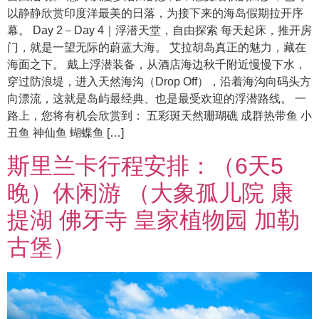
以静静欣赏印度洋最美的日落，为接下来的海岛假期拉开序
幕。 Day 2－Day 4｜浮潜天堂，自由探索 每天起床，推开房
门，就是一望无际的蔚蓝大海。 艾拉胡岛真正的魅力，藏在
海面之下。 戴上浮潜装备，从酒店海边秋千附近慢慢下水，
穿过防浪堤，进入天然海沟（Drop Off），沿着海沟向码头方
向漂流，这就是岛屿最经典、也是最受欢迎的浮潜路线。 一
路上，您将有机会欣赏到： 五彩斑天然珊瑚礁 成群热带鱼 小
丑鱼 神仙鱼 蝴蝶鱼 […]
斯里兰卡行程安排：（6天5
晚）休闲游 （大象孤儿院 康
提湖 佛牙寺 皇家植物园 加勒
古堡）